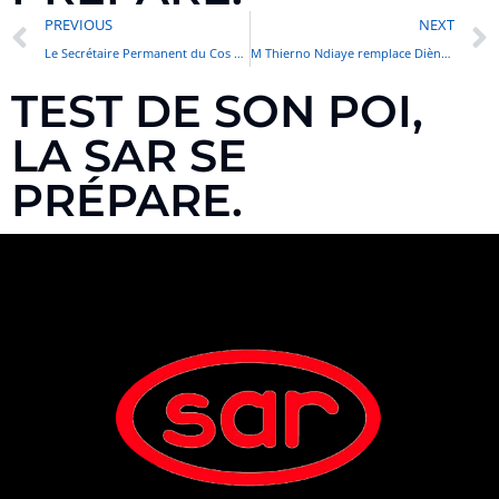
PREVIOUS
NEXT
Le Secrétaire Permanent du Cos Pétrogaz rend une visite de courtoisie à la SAR
M Thierno Ndiaye remplace Diène Faye à la tête du Conseil d’Administration de la SAR.
TEST DE SON POI,
LA SAR SE
PRÉPARE.