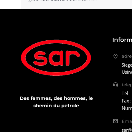
Inform
adre
Siege
Usin
tele
Tel :
Des femmes, des hommes, le
Fax 
chemin du pétrole
Num-
Emai
sar@