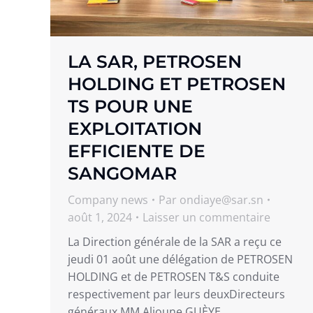
LA SAR, PETROSEN
HOLDING ET PETROSEN
TS POUR UNE
EXPLOITATION
EFFICIENTE DE
SANGOMAR
Company news
Par
ondiaye@sar.sn
août 1, 2024
Laisser un commentaire
La Direction générale de la SAR a reçu ce
jeudi 01 août une délégation de PETROSEN
HOLDING et de PETROSEN T&S conduite
respectivement par leurs deuxDirecteurs
généraux MM Alioune GUÈYE…