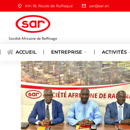
Km 18, Route de Rufisque
sar@sar.sn
Société Africaine de Raffinage
ACCUEIL
ENTREPRISE
ACTIVITÉS